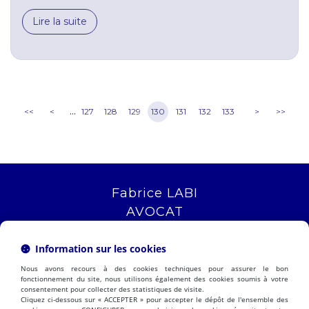
Lire la suite
...
<<
<
127
128
129
130
131
132
133
>
>>
Fabrice LABI
AVOCAT
16 rue Saint Jacques
13006 MARSEILLE
Information sur les cookies
Tél :
04 12 04 51 51
Nous avons recours à des cookies techniques pour assurer le bon
NOUS LOCALISER
fonctionnement du site, nous utilisons également des cookies soumis à votre
consentement pour collecter des statistiques de visite.
Cliquez ci-dessous sur « ACCEPTER » pour accepter le dépôt de l'ensemble des