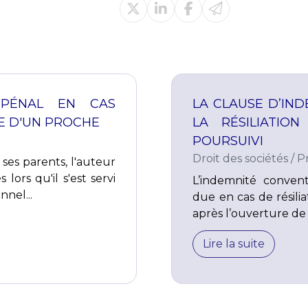
 PÉNAL EN CAS
LA CLAUSE D’IND
RE D'UN PROCHE
LA RÉSILIATI
POURSUIVI
Droit des sociétés
/
P
ses parents, l'auteur
ors qu'il s'est servi
L’indemnité conventi
nel...
due en cas de résili
après l’ouverture de 
Lire la suite