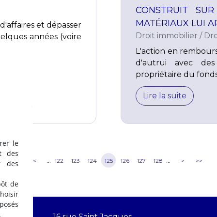
CONSTRUIT SUR
MATÉRIAUX LUI 
 d'affaires et dépasser
Droit immobilier
/
Dro
uelques années (voire
L'action en rembours
d'autrui avec des
propriétaire du fonds,
Lire la suite
rer le
t des
...
...
<<
<
122
123
124
125
126
127
128
>
>>
r des
pôt de
oisir
éposés
.
16 rue Saint Jacques