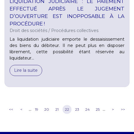
LIQUIDATION JUDICIAIRE : LE PAIEMENT
EFFECTUÉ APRÈS LE JUGEMENT
D’OUVERTURE EST INOPPOSABLE À LA
PROCÉDURE !
Droit des sociétés
/
Procédures collectives
La liquidation judiciaire emporte le dessaisissement
des biens du débiteur. Il ne peut plus en disposer
librement, cette possibilité étant réservée au
liquidateur...
Lire la suite
...
...
<<
<
19
20
21
22
23
24
25
>
>>