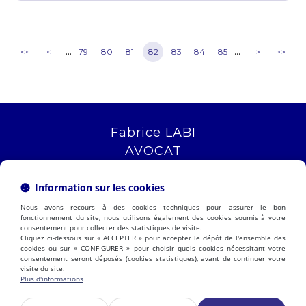
...
...
<<
<
79
80
81
82
83
84
85
>
>>
Fabrice LABI
AVOCAT
16 rue Saint Jacques
13006 MARSEILLE
Information sur les cookies
Tél :
04 12 04 51 51
Nous avons recours à des cookies techniques pour assurer le bon
NOUS LOCALISER
fonctionnement du site, nous utilisons également des cookies soumis à votre
consentement pour collecter des statistiques de visite.
Cliquez ci-dessous sur « ACCEPTER » pour accepter le dépôt de l'ensemble des
cookies ou sur « CONFIGURER » pour choisir quels cookies nécessitant votre
consentement seront déposés (cookies statistiques), avant de continuer votre
PRÉSENTATION
EXPERTISES
visite du site.
ACTUALITÉS
CONTACT
Plus d'informations
ESPACE CLIENT
HONORAIRES
PLAN DU SITE
MENTIONS LÉGALES