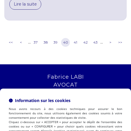
Lire la suite
...
...
<<
<
37
38
39
40
41
42
43
>
>>
Fabrice LABI
AVOCAT
16 rue Saint Jacques
13006 MARSEILLE
Information sur les cookies
Tél :
04 12 04 51 51
Nous avons recours à des cookies techniques pour assurer le bon
NOUS LOCALISER
fonctionnement du site, nous utilisons également des cookies soumis à votre
consentement pour collecter des statistiques de visite.
Cliquez ci-dessous sur « ACCEPTER » pour accepter le dépôt de l'ensemble des
cookies ou sur « CONFIGURER » pour choisir quels cookies nécessitant votre
consentement seront déposés (cookies statistiques), avant de continuer votre
PRÉSENTATION
EXPERTISES