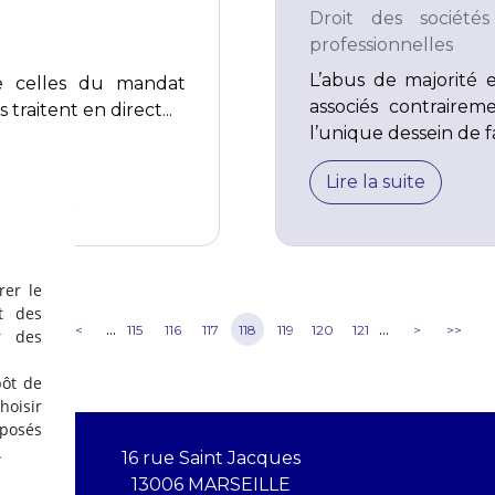
Droit des sociétés
professionnelles
L’abus de majorité e
de celles du mandat
associés contrairem
 traitent en direct...
l’unique dessein de fa
Lire la suite
rer le
t des
...
...
<<
<
115
116
117
118
119
120
121
>
>>
r des
pôt de
oisir
éposés
.
16 rue Saint Jacques
13006 MARSEILLE