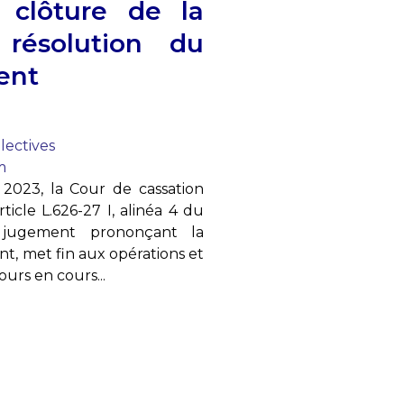
 clôture de la
 résolution du
ent
lectives
m
2023, la Cour de cassation
ticle L.626-27 I, alinéa 4 du
jugement prononçant la
t, met fin aux opérations et
ours en cours...