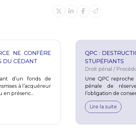
RCE NE CONFÈRE
QPC : DESTRUCT
TS DU CÉDANT
STUPÉFIANTS
Droit pénal
/
Procédu
dant d’un fonds de
Une QPC reproche à
nsmises à l’acquéreur
pénale de réserve
u en présenc...
l’obligation de conse
Lire la suite