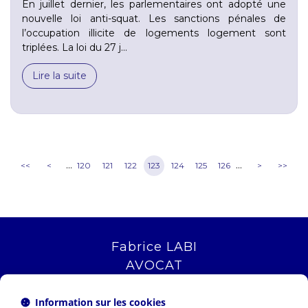
En juillet dernier, les parlementaires ont adopté une
nouvelle loi anti-squat. Les sanctions pénales de
l’occupation illicite de logements logement sont
triplées. La loi du 27 j...
Lire la suite
...
...
<<
<
120
121
122
123
124
125
126
>
>>
Fabrice LABI
AVOCAT
16 rue Saint Jacques
13006 MARSEILLE
Information sur les cookies