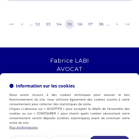
...
...
<<
<
92
93
94
95
96
97
98
>
>>
Fabrice LABI
AVOCAT
16 rue Saint Jacques
13006 MARSEILLE
Information sur les cookies
Tél :
04 12 04 51 51
Nous avons recours à des cookies techniques pour assurer le bon
NOUS LOCALISER
fonctionnement du site, nous utilisons également des cookies soumis à votre
consentement pour collecter des statistiques de visite.
Cliquez ci-dessous sur « ACCEPTER » pour accepter le dépôt de l'ensemble des
cookies ou sur « CONFIGURER » pour choisir quels cookies nécessitant votre
consentement seront déposés (cookies statistiques), avant de continuer votre
PRÉSENTATION
EXPERTISES
visite du site.
ACTUALITÉS
CONTACT
Plus d'informations
ESPACE CLIENT
HONORAIRES
PLAN DU SITE
MENTIONS LÉGALES