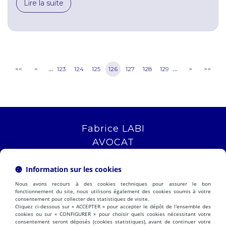
Lire la suite
...
...
<<
<
123
124
125
126
127
128
129
>
>>
Fabrice LABI
AVOCAT
16 rue Saint Jacques
13006 MARSEILLE
Information sur les cookies
Tél :
04 12 04 51 51
Nous avons recours à des cookies techniques pour assurer le bon
NOUS LOCALISER
fonctionnement du site, nous utilisons également des cookies soumis à votre
consentement pour collecter des statistiques de visite.
Cliquez ci-dessous sur « ACCEPTER » pour accepter le dépôt de l'ensemble des
cookies ou sur « CONFIGURER » pour choisir quels cookies nécessitant votre
consentement seront déposés (cookies statistiques), avant de continuer votre
PRÉSENTATION
EXPERTISES