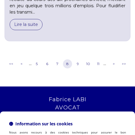
en jeu quelque trois millions d’emplois. Pour fluidifier
les transmi...
Lire la suite
...
...
<<
<
5
6
7
8
9
10
11
>
>>
Fabrice LABI
AVOCAT
16 rue Saint Jacques
13006 MARSEILLE
Information sur les cookies
Tél :
04 12 04 51 51
Nous avons recours à des cookies techniques pour assurer le bon
NOUS LOCALISER