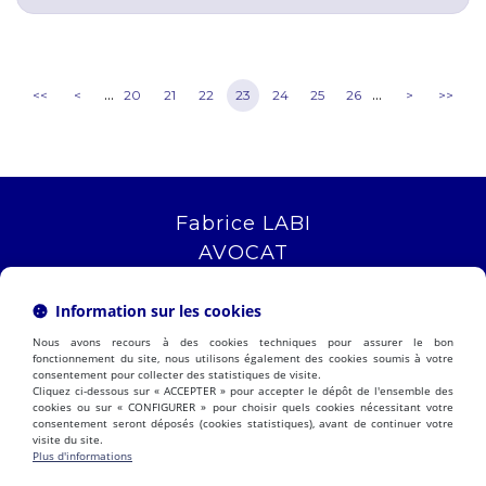
...
...
<<
<
20
21
22
23
24
25
26
>
>>
Fabrice LABI
AVOCAT
16 rue Saint Jacques
13006 MARSEILLE
Information sur les cookies
Tél :
04 12 04 51 51
Nous avons recours à des cookies techniques pour assurer le bon
NOUS LOCALISER
fonctionnement du site, nous utilisons également des cookies soumis à votre
consentement pour collecter des statistiques de visite.
Cliquez ci-dessous sur « ACCEPTER » pour accepter le dépôt de l'ensemble des
cookies ou sur « CONFIGURER » pour choisir quels cookies nécessitant votre
consentement seront déposés (cookies statistiques), avant de continuer votre
PRÉSENTATION
EXPERTISES
visite du site.
ACTUALITÉS
CONTACT
Plus d'informations
ESPACE CLIENT
HONORAIRES