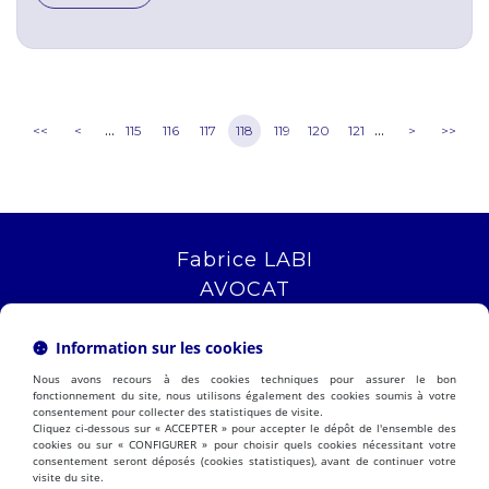
...
...
<<
<
115
116
117
118
119
120
121
>
>>
Fabrice LABI
AVOCAT
16 rue Saint Jacques
13006 MARSEILLE
Information sur les cookies
Tél :
04 12 04 51 51
Nous avons recours à des cookies techniques pour assurer le bon
NOUS LOCALISER
fonctionnement du site, nous utilisons également des cookies soumis à votre
consentement pour collecter des statistiques de visite.
Cliquez ci-dessous sur « ACCEPTER » pour accepter le dépôt de l'ensemble des
cookies ou sur « CONFIGURER » pour choisir quels cookies nécessitant votre
consentement seront déposés (cookies statistiques), avant de continuer votre
PRÉSENTATION
EXPERTISES
visite du site.
ACTUALITÉS
CONTACT