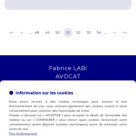
...
...
<<
<
48
49
50
51
52
53
54
>
>>
Fabrice LABI
AVOCAT
16 rue Saint Jacques
13006 MARSEILLE
Information sur les cookies
Tél :
04 12 04 51 51
Nous avons recours à des cookies techniques pour assurer le bon
NOUS LOCALISER
fonctionnement du site, nous utilisons également des cookies soumis à votre
consentement pour collecter des statistiques de visite.
Cliquez ci-dessous sur « ACCEPTER » pour accepter le dépôt de l'ensemble des
cookies ou sur « CONFIGURER » pour choisir quels cookies nécessitant votre
consentement seront déposés (cookies statistiques), avant de continuer votre
PRÉSENTATION
EXPERTISES
visite du site.
ACTUALITÉS
CONTACT
Plus d'informations