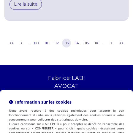
Lire la suite
...
...
<<
<
110
111
112
113
114
115
116
>
>>
Fabrice LABI
AVOCAT
16 rue Saint Jacques
13006 MARSEILLE
Information sur les cookies
Tél :
04 12 04 51 51
Nous avons recours à des cookies techniques pour assurer le bon
NOUS LOCALISER
fonctionnement du site, nous utilisons également des cookies soumis à votre
consentement pour collecter des statistiques de visite.
Cliquez ci-dessous sur « ACCEPTER » pour accepter le dépôt de l'ensemble des
cookies ou sur « CONFIGURER » pour choisir quels cookies nécessitant votre
consentement seront déposés (cookies statistiques), avant de continuer votre
PRÉSENTATION
EXPERTISES