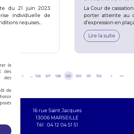
te du 21 juin 2023
La Cour de cassation
ise individuelle de
porter atteinte au 
itions requises...
d’expression en plaça
Lire la suite
rer le
t des
...
<<
<
126
127
128
129
130
131
132
>
>>
r des
pôt de
oisir
éposés
.
16 rue Saint Jacques
13006 MARSEILLE
Tél :
04 12 04 51 51