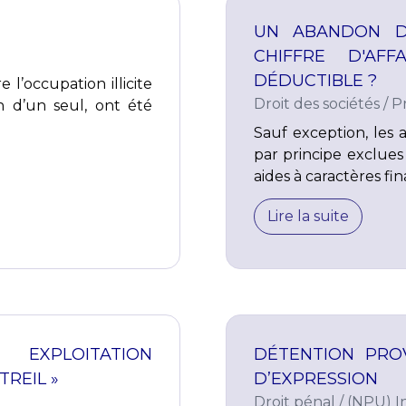
UN ABANDON D
CHIFFRE D'AF
DÉDUCTIBLE ?
 l’occupation illicite
Droit des sociétés
/
P
on d’un seul, ont été
Sauf exception, les 
par principe exclues 
aides à caractères fin
Lire la suite
EXPLOITATION
DÉTENTION PROV
REIL »
D’EXPRESSION
Droit pénal
/
(NPU) In