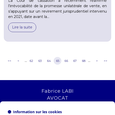
La Cour de cassation a récemment réaffirmé
l’irrévocabilité de la promesse unilatérale de vente, en
s’appuyant sur un revirement jurisprudentiel intervenu
en 2021, date avant la...
Lire la suite
...
...
<<
<
62
63
64
65
66
67
68
>
>>
Fabrice LABI
AVOCAT
16 rue Saint Jacques
13006 MARSEILLE
Information sur les cookies
Tél :
04 12 04 51 51