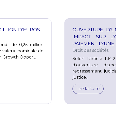
MILLION D'EUROS
OUVERTURE D’U
IMPACT SUR L
PAIEMENT D’UNE 
nds de 0,25 million
Droit des sociétés
e valeur nominale de
h Growth Oppor...
Selon l’article L.
d’ouverture d’u
redressement judici
justice...
Lire la suite