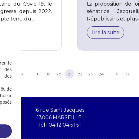
aire du Covid-19, le
La proposition de lo
ogresse depuis 2022.
sénatrice Jacque
pte tenu du...
Républicains et plusie
Lire la suite
rer le
t des
...
...
<<
<
18
19
20
21
22
23
24
>
>>
r des
pôt de
oisir
éposés
.
16 rue Saint Jacques
13006 MARSEILLE
Tél :
04 12 04 51 51