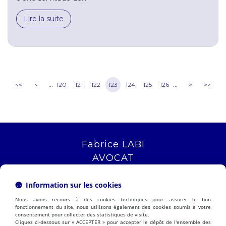
Lire la suite
...
...
<<
<
120
121
122
123
124
125
126
>
>>
Fabrice LABI
AVOCAT
16 rue Saint Jacques
13006 MARSEILLE
Information sur les cookies
Tél :
04 12 04 51 51
Nous avons recours à des cookies techniques pour assurer le bon
NOUS LOCALISER
fonctionnement du site, nous utilisons également des cookies soumis à votre
consentement pour collecter des statistiques de visite.
Cliquez ci-dessous sur « ACCEPTER » pour accepter le dépôt de l'ensemble des