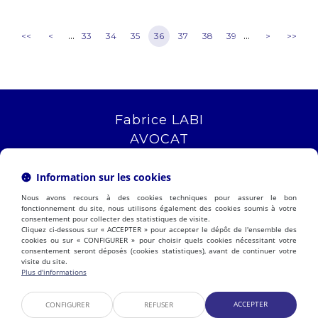
...
...
<<
<
33
34
35
36
37
38
39
>
>>
Fabrice LABI
AVOCAT
16 rue Saint Jacques
13006 MARSEILLE
Information sur les cookies
Tél :
04 12 04 51 51
Nous avons recours à des cookies techniques pour assurer le bon
NOUS LOCALISER
fonctionnement du site, nous utilisons également des cookies soumis à votre
consentement pour collecter des statistiques de visite.
Cliquez ci-dessous sur « ACCEPTER » pour accepter le dépôt de l'ensemble des
cookies ou sur « CONFIGURER » pour choisir quels cookies nécessitant votre
consentement seront déposés (cookies statistiques), avant de continuer votre
PRÉSENTATION
EXPERTISES
visite du site.
ACTUALITÉS
CONTACT
Plus d'informations
ESPACE CLIENT
HONORAIRES
PLAN DU SITE
MENTIONS LÉGALES
ACCEPTER
CONFIGURER
REFUSER
POLITIQUE DE COOKIES
POLITIQUE DE CONFIDENTIALITÉ