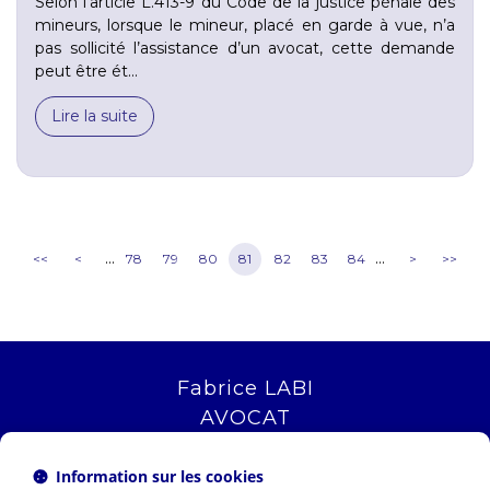
Selon l’article L.413-9 du Code de la justice pénale des
mineurs, lorsque le mineur, placé en garde à vue, n’a
pas sollicité l’assistance d’un avocat, cette demande
peut être ét...
Lire la suite
...
...
<<
<
78
79
80
81
82
83
84
>
>>
Fabrice LABI
AVOCAT
16 rue Saint Jacques
13006 MARSEILLE
Information sur les cookies
Tél :
04 12 04 51 51