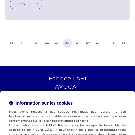
Lire la suite
...
...
<<
<
43
44
45
46
47
48
49
>
>>
Fabrice LABI
AVOCAT
16 rue Saint Jacques
13006 MARSEILLE
Information sur les cookies
Tél :
04 12 04 51 51
Nous avons recours à des cookies techniques pour assurer le bon
NOUS LOCALISER
fonctionnement du site, nous utilisons également des cookies soumis à votre
consentement pour collecter des statistiques de visite.
Cliquez ci-dessous sur « ACCEPTER » pour accepter le dépôt de l'ensemble des
cookies ou sur « CONFIGURER » pour choisir quels cookies nécessitant votre
consentement seront déposés (cookies statistiques), avant de continuer votre
PRÉSENTATION
EXPERTISES