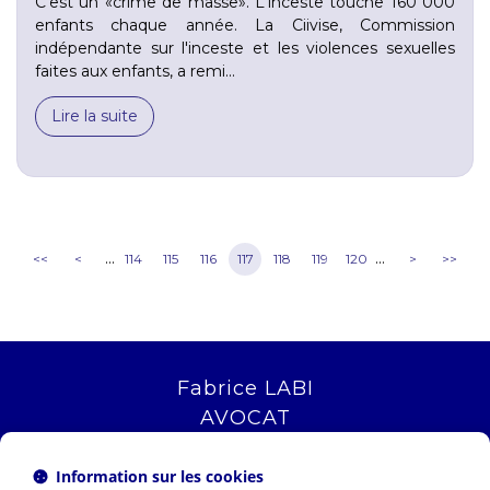
C'est un «crime de masse». L'inceste touche 160 000
enfants chaque année. La Ciivise, Commission
indépendante sur l'inceste et les violences sexuelles
faites aux enfants, a remi...
Lire la suite
...
...
<<
<
114
115
116
117
118
119
120
>
>>
Fabrice LABI
AVOCAT
16 rue Saint Jacques
13006 MARSEILLE
Information sur les cookies
Tél :
04 12 04 51 51