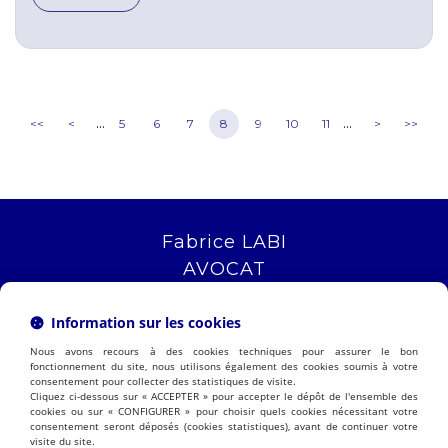
...
...
<<
<
5
6
7
8
9
10
11
>
>>
Fabrice LABI
AVOCAT
16 rue Saint Jacques
13006 MARSEILLE
Information sur les cookies
Tél :
04 12 04 51 51
Nous avons recours à des cookies techniques pour assurer le bon
NOUS LOCALISER
fonctionnement du site, nous utilisons également des cookies soumis à votre
consentement pour collecter des statistiques de visite.
Cliquez ci-dessous sur « ACCEPTER » pour accepter le dépôt de l'ensemble des
cookies ou sur « CONFIGURER » pour choisir quels cookies nécessitant votre
consentement seront déposés (cookies statistiques), avant de continuer votre
PRÉSENTATION
EXPERTISES
visite du site.
ACTUALITÉS
CONTACT