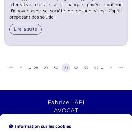
alternative digitale à la banque privée, continue
d'innover avec sa société de gestion Valhyr Capital
proposant des solutio...
Lire la suite
...
...
<<
<
28
29
30
31
32
33
34
>
>>
Fabrice LABI
AVOCAT
16 rue Saint Jacques
13006 MARSEILLE
Information sur les cookies
Tél :
04 12 04 51 51