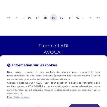
...
...
<<
<
56
57
58
59
60
61
62
>
>>
Fabrice LABI
AVOCAT
16 rue Saint Jacques
13006 MARSEILLE
Information sur les cookies
Tél :
04 12 04 51 51
Nous avons recours à des cookies techniques pour assurer le bon
NOUS LOCALISER
fonctionnement du site, nous utilisons également des cookies soumis à votre
consentement pour collecter des statistiques de visite.
Cliquez ci-dessous sur « ACCEPTER » pour accepter le dépôt de l'ensemble des
cookies ou sur « CONFIGURER » pour choisir quels cookies nécessitant votre
consentement seront déposés (cookies statistiques), avant de continuer votre
PRÉSENTATION
EXPERTISES
visite du site.
ACTUALITÉS
CONTACT
Plus d'informations
ESPACE CLIENT
HONORAIRES
PLAN DU SITE
MENTIONS LÉGALES