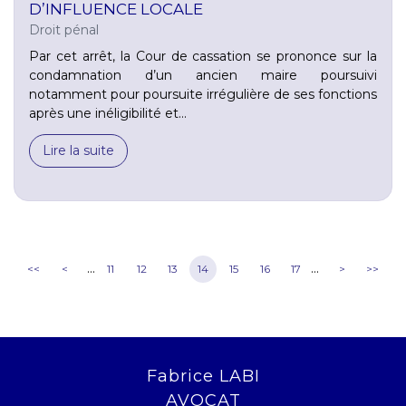
D’INFLUENCE LOCALE
Droit pénal
Par cet arrêt, la Cour de cassation se prononce sur la
condamnation d’un ancien maire poursuivi
notamment pour poursuite irrégulière de ses fonctions
après une inéligibilité et...
Lire la suite
...
...
<<
<
11
12
13
14
15
16
17
>
>>
Fabrice LABI
AVOCAT