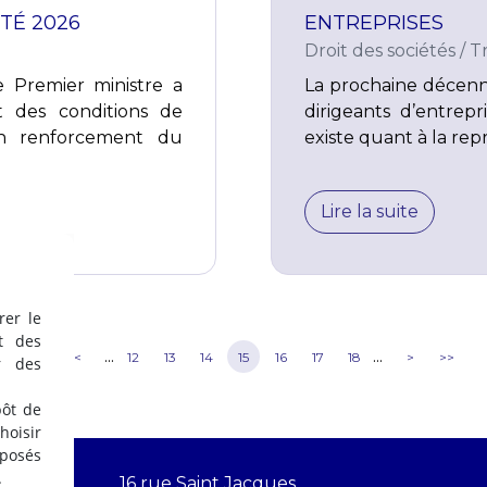
TÉ 2026
ENTREPRISES
Droit des sociétés
/
T
 Premier ministre a
La prochaine décenn
 des conditions de
dirigeants d’entrep
un renforcement du
existe quant à la rep
Lire la suite
rer le
t des
...
...
<<
<
12
13
14
15
16
17
18
>
>>
r des
pôt de
oisir
éposés
.
16 rue Saint Jacques