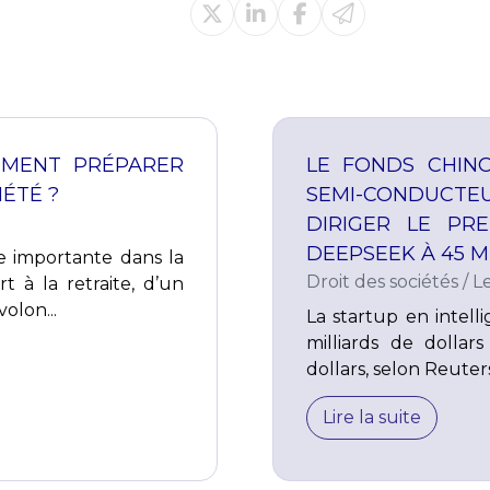
OMMENT PRÉPARER
LE FONDS CHINO
IÉTÉ ?
SEMI-CONDUCT
DIRIGER LE PR
DEEPSEEK À 45 M
e importante dans la
Droit des sociétés
/
L
rt à la retraite, d’un
olon...
La startup en intelli
milliards de dollar
dollars, selon Reuters.
Lire la suite