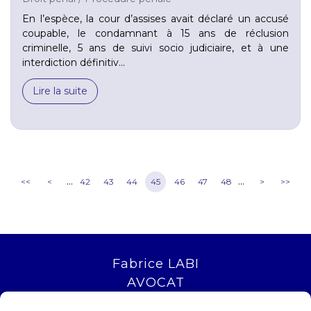
En l’espèce, la cour d’assises avait déclaré un accusé
coupable, le condamnant à 15 ans de réclusion
criminelle, 5 ans de suivi socio judiciaire, et à une
interdiction définitiv...
Lire la suite
...
...
<<
<
42
43
44
45
46
47
48
>
>>
Fabrice LABI
AVOCAT
16 rue Saint Jacques