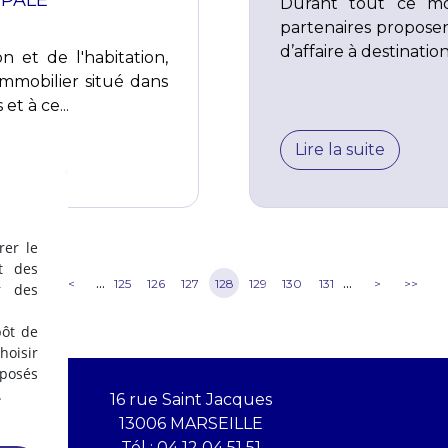
IPALE
Durant tout ce mo
partenaires propose
d’affaire à destinatio
n et de l'habitation,
mmobilier situé dans
t à ce...
Lire la suite
rer le
t des
...
...
<<
<
125
126
127
128
129
130
131
>
>>
r des
pôt de
oisir
éposés
.
16 rue Saint Jacques
13006 MARSEILLE
Tél :
04 12 04 51 51