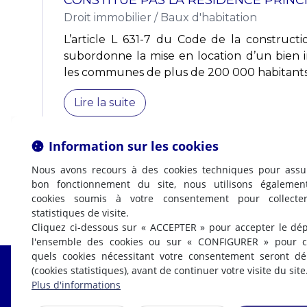
CONSTITUE PAS LA RÉSIDENCE PRINC
Droit immobilier
/
Baux d'habitation
L’article L 631-7 du Code de la constructio
subordonne la mise en location d’un bien i
les communes de plus de 200 000 habitants e
Lire la suite
Information sur les cookies
Nous avons recours à des cookies techniques pour assu
bon fonctionnement du site, nous utilisons égalemen
cookies soumis à votre consentement pour collecte
statistiques de visite.
Cliquez ci-dessous sur « ACCEPTER » pour accepter le dé
l'ensemble des cookies ou sur « CONFIGURER » pour ch
quels cookies nécessitant votre consentement seront d
(cookies statistiques), avant de continuer votre visite du site
Fabrice LABI
Plus d'informations
AVOCAT