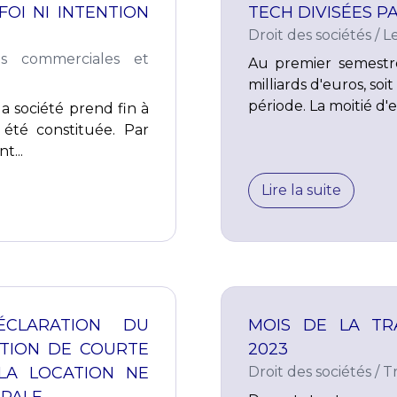
FOI NI INTENTION
TECH DIVISÉES P
Droit des sociétés
/
L
és commerciales et
Au premier semestre
milliards d'euros, so
période. La moitié d'e
la société prend fin à
 été constituée. Par
t...
Lire la suite
ÉCLARATION DU
MOIS DE LA TRA
TION DE COURTE
2023
LA LOCATION NE
Droit des sociétés
/
T