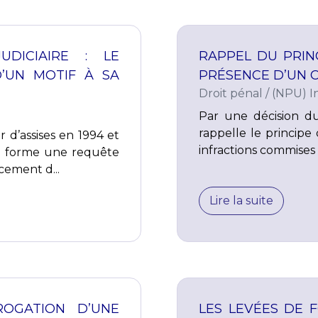
UDICIAIRE : LE
RAPPEL DU PRIN
D’UN MOTIF À SA
PRÉSENCE D’UN 
Droit pénal
/
(NPU) In
Par une décision d
rappelle le princip
d’assises en 1994 et
infractions commises
le forme une requête
cement d...
Lire la suite
ROGATION D’UNE
LES LEVÉES DE 