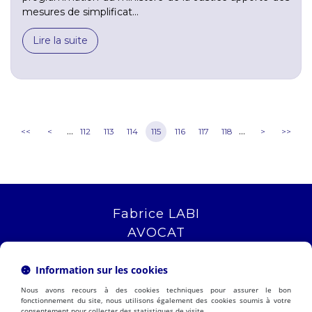
mesures de simplificat...
Lire la suite
...
...
<<
<
112
113
114
115
116
117
118
>
>>
Fabrice LABI
AVOCAT
16 rue Saint Jacques
13006 MARSEILLE
Information sur les cookies
Tél :
04 12 04 51 51
Nous avons recours à des cookies techniques pour assurer le bon
NOUS LOCALISER
fonctionnement du site, nous utilisons également des cookies soumis à votre
consentement pour collecter des statistiques de visite.