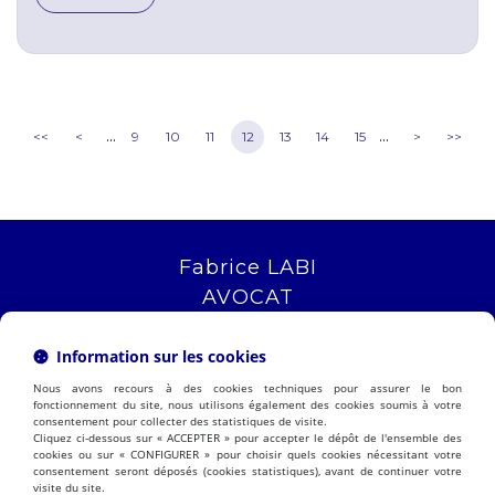
...
...
<<
<
9
10
11
12
13
14
15
>
>>
Fabrice LABI
AVOCAT
16 rue Saint Jacques
13006 MARSEILLE
Information sur les cookies
Tél :
04 12 04 51 51
Nous avons recours à des cookies techniques pour assurer le bon
NOUS LOCALISER
fonctionnement du site, nous utilisons également des cookies soumis à votre
consentement pour collecter des statistiques de visite.
Cliquez ci-dessous sur « ACCEPTER » pour accepter le dépôt de l'ensemble des
cookies ou sur « CONFIGURER » pour choisir quels cookies nécessitant votre
consentement seront déposés (cookies statistiques), avant de continuer votre
PRÉSENTATION
EXPERTISES
visite du site.
ACTUALITÉS
CONTACT