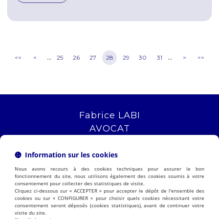
...
...
<<
<
25
26
27
28
29
30
31
>
>>
Fabrice LABI
AVOCAT
16 rue Saint Jacques
13006 MARSEILLE
Information sur les cookies
Tél :
04 12 04 51 51
Nous avons recours à des cookies techniques pour assurer le bon
NOUS LOCALISER
fonctionnement du site, nous utilisons également des cookies soumis à votre
consentement pour collecter des statistiques de visite.
Cliquez ci-dessous sur « ACCEPTER » pour accepter le dépôt de l'ensemble des
cookies ou sur « CONFIGURER » pour choisir quels cookies nécessitant votre
consentement seront déposés (cookies statistiques), avant de continuer votre
PRÉSENTATION
EXPERTISES
visite du site.
ACTUALITÉS
CONTACT