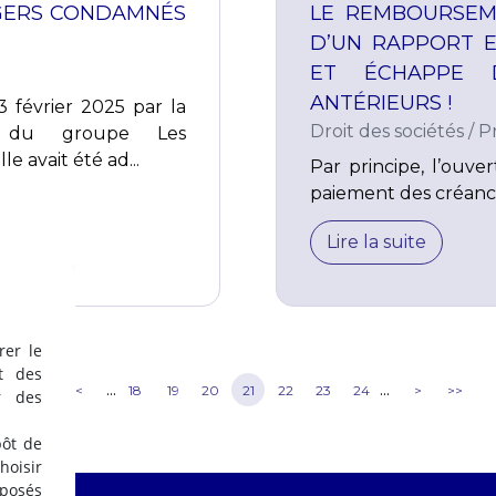
NGERS CONDAMNÉS
LE REMBOURSEM
D’UN RAPPORT E
ET ÉCHAPPE 
ANTÉRIEURS !
3 février 2025 par la
Droit des sociétés
/
P
nio du groupe Les
e avait été ad...
Par principe, l’ouve
paiement des créance
Lire la suite
rer le
t des
...
...
<<
<
18
19
20
21
22
23
24
>
>>
r des
pôt de
oisir
éposés