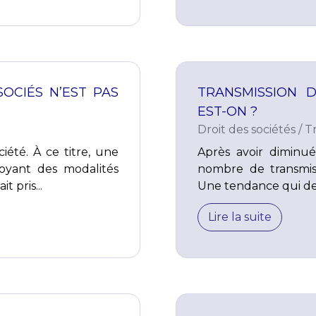
OCIÉS N’EST PAS
TRANSMISSION D
EST-ON ?
Droit des sociétés
/
T
iété. À ce titre, une
Après avoir diminué
voyant des modalités
nombre de transmiss
 pris...
Une tendance qui dev
Lire la suite