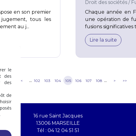
Droit des sociétés
/
Fu
spose en son premier
Chaque année en Fra
 jugement, tous les
une opération de f
ement au j...
fusions significatives
Lire la suite
rer le
t des
...
...
<<
<
102
103
104
105
106
107
108
>
>>
r des
pôt de
oisir
éposés
.
16 rue Saint Jacques
13006 MARSEILLE
Tél :
04 12 04 51 51