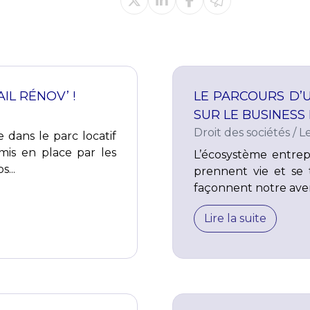
IL RÉNOV’ !
LE PARCOURS D’
SUR LE BUSINESS
Droit des sociétés
/
L
 dans le parc locatif
 mis en place par les
L’écosystème entrepr
...
prennent vie et se 
façonnent notre aven
Lire la suite