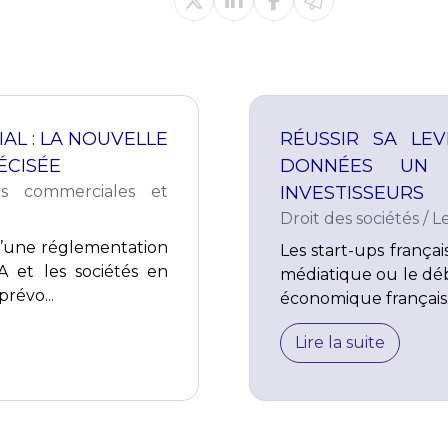
IAL : LA NOUVELLE
RÉUSSIR SA LE
ÉCISÉE
DONNÉES UN 
és commerciales et
INVESTISSEURS
Droit des sociétés
/
L
t d’une réglementation
Les start-ups frança
A et les sociétés en
médiatique ou le déba
révo...
économique français..
Lire la suite