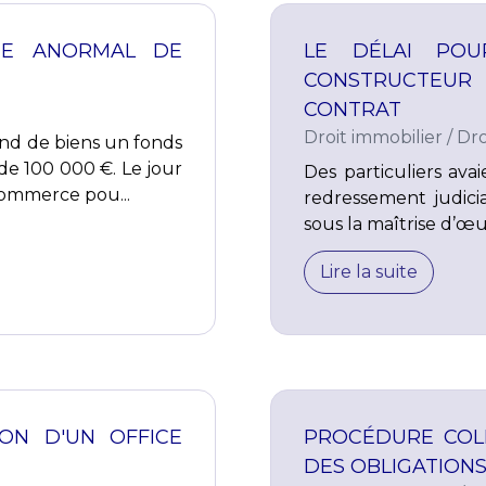
TE ANORMAL DE
LE DÉLAI PO
CONSTRUCTEUR
CONTRAT
Droit immobilier
/
Dro
nd de biens un fonds
e 100 000 €. Le jour
Des particuliers ava
ommerce pou...
redressement judici
sous la maîtrise d’œu
Lire la suite
ION D'UN OFFICE
PROCÉDURE COLL
DES OBLIGATION