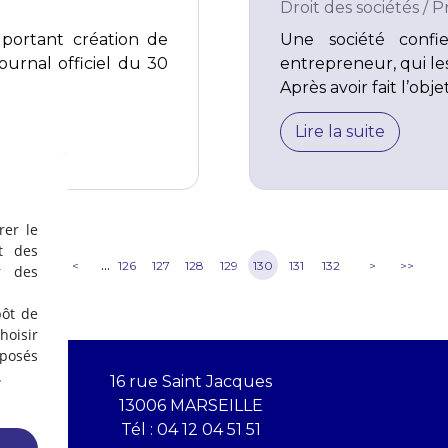
Droit des sociétés
/
P
portant création de
Une société conf
ournal officiel du 30
entrepreneur, qui les
Après avoir fait l’obj
Lire la suite
rer le
t des
...
<<
<
126
127
128
129
130
131
132
>
>>
r des
pôt de
oisir
éposés
.
16 rue Saint Jacques
13006 MARSEILLE
Tél :
04 12 04 51 51