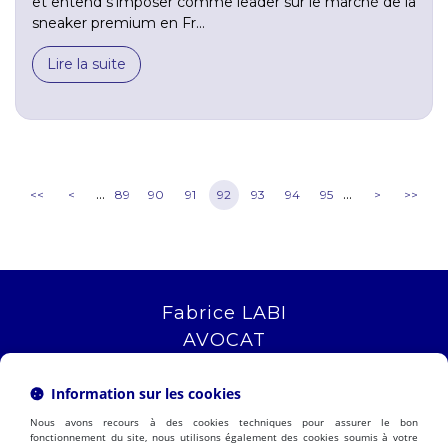
et entend s'imposer comme leader sur le marché de la
sneaker premium en Fr...
Lire la suite
...
...
<<
<
89
90
91
92
93
94
95
>
>>
Fabrice LABI
AVOCAT
16 rue Saint Jacques
13006 MARSEILLE
Information sur les cookies
Tél :
04 12 04 51 51
Nous avons recours à des cookies techniques pour assurer le bon
NOUS LOCALISER
fonctionnement du site, nous utilisons également des cookies soumis à votre