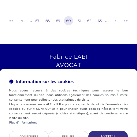
...
...
<<
<
57
58
59
60
61
62
63
>
>>
Fabrice LABI
AVOCAT
16 rue Saint Jacques
13006 MARSEILLE
Information sur les cookies
Tél :
04 12 04 51 51
Nous avons recours à des cookies techniques pour assurer le bon
NOUS LOCALISER
fonctionnement du site, nous utilisons également des cookies soumis à votre
consentement pour collecter des statistiques de visite.
Cliquez ci-dessous sur « ACCEPTER » pour accepter le dépôt de l'ensemble des
cookies ou sur « CONFIGURER » pour choisir quels cookies nécessitant votre
consentement seront déposés (cookies statistiques), avant de continuer votre
PRÉSENTATION
EXPERTISES
visite du site.
ACTUALITÉS
CONTACT
Plus d'informations
ESPACE CLIENT
HONORAIRES
PLAN DU SITE
MENTIONS LÉGALES
ACCEPTER
CONFIGURER
REFUSER