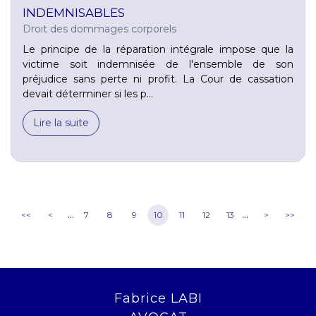
INDEMNISABLES
Droit des dommages corporels
Le principe de la réparation intégrale impose que la
victime soit indemnisée de l'ensemble de son
préjudice sans perte ni profit. La Cour de cassation
devait déterminer si les p...
Lire la suite
...
...
<<
<
7
8
9
10
11
12
13
>
>>
Fabrice LABI