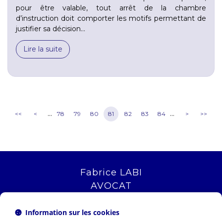
pour être valable, tout arrêt de la chambre
d’instruction doit comporter les motifs permettant de
justifier sa décision...
Lire la suite
...
...
<<
<
78
79
80
81
82
83
84
>
>>
Fabrice LABI
AVOCAT
16 rue Saint Jacques
13006 MARSEILLE
Information sur les cookies
Tél :
04 12 04 51 51