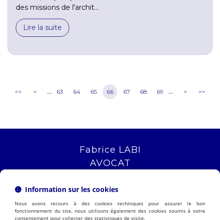
des missions de l'archit...
Lire la suite
...
...
<<
<
63
64
65
66
67
68
69
>
>>
Fabrice LABI
AVOCAT
16 rue Saint Jacques
13006 MARSEILLE
Information sur les cookies
Tél :
04 12 04 51 51
Nous avons recours à des cookies techniques pour assurer le bon
NOUS LOCALISER
fonctionnement du site, nous utilisons également des cookies soumis à votre
consentement pour collecter des statistiques de visite.