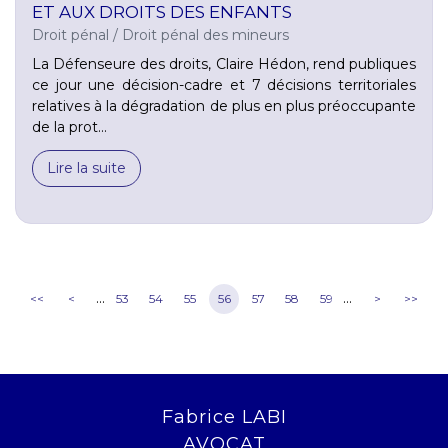
ET AUX DROITS DES ENFANTS
Droit pénal
/
Droit pénal des mineurs
La Défenseure des droits, Claire Hédon, rend publiques
ce jour une décision-cadre et 7 décisions territoriales
relatives à la dégradation de plus en plus préoccupante
de la prot...
Lire la suite
...
...
<<
<
53
54
55
56
57
58
59
>
>>
Fabrice LABI
AVOCAT