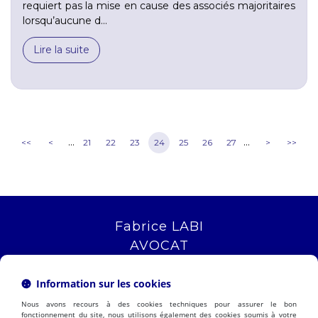
requiert pas la mise en cause des associés majoritaires
lorsqu’aucune d...
Lire la suite
...
...
<<
<
21
22
23
24
25
26
27
>
>>
Fabrice LABI
AVOCAT
16 rue Saint Jacques
13006 MARSEILLE
Information sur les cookies
Tél :
04 12 04 51 51
Nous avons recours à des cookies techniques pour assurer le bon
NOUS LOCALISER
fonctionnement du site, nous utilisons également des cookies soumis à votre