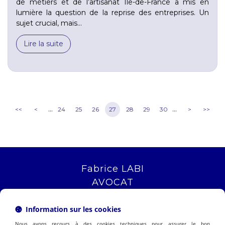
de métiers et de l’artisanat Île-de-France a mis en
lumière la question de la reprise des entreprises. Un
sujet crucial, mais...
Lire la suite
...
...
<<
<
24
25
26
27
28
29
30
>
>>
Fabrice LABI
AVOCAT
16 rue Saint Jacques
13006 MARSEILLE
Information sur les cookies
Tél :
04 12 04 51 51
Nous avons recours à des cookies techniques pour assurer le bon