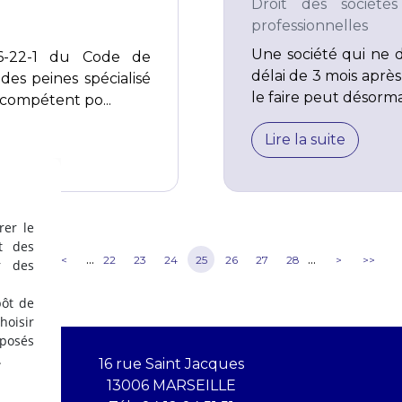
Droit des sociétés
professionnelles
Une société qui ne dé
06-22-1 du Code de
délai de 3 mois apr
des peines spécialisé
le faire peut désormai
 compétent po...
Lire la suite
rer le
t des
...
...
<<
<
22
23
24
25
26
27
28
>
>>
r des
pôt de
oisir
éposés
.
16 rue Saint Jacques
13006 MARSEILLE