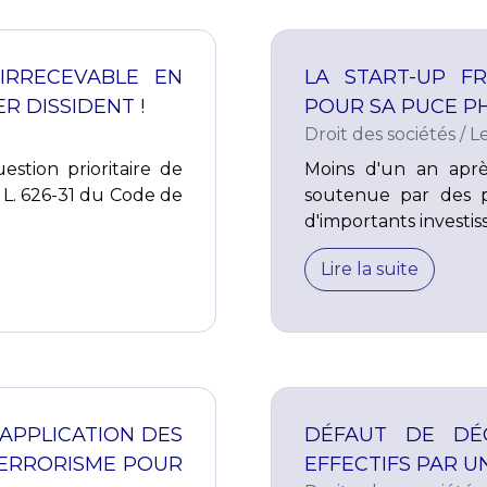
IRRECEVABLE EN
LA START-UP F
R DISSIDENT !
POUR SA PUCE PH
Droit des sociétés
/
L
estion prioritaire de
Moins d'un an après
e L. 626-31 du Code de
soutenue par des p
d'importants investiss
Lire la suite
APPLICATION DES
DÉFAUT DE DÉC
 TERRORISME POUR
EFFECTIFS PAR UN