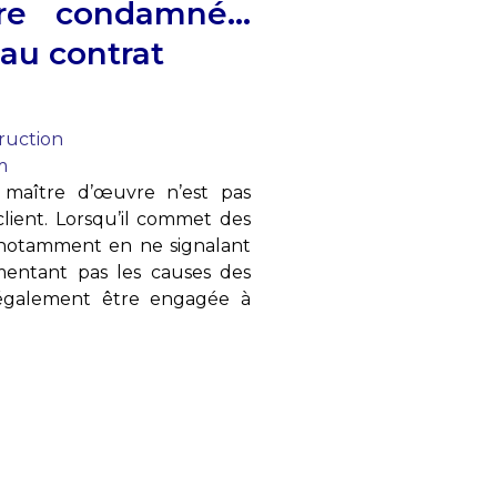
tre condamné…
au contrat
truction
m
 maître d’œuvre n’est pas
client. Lorsqu’il commet des
, notamment en ne signalant
entant pas les causes des
t également être engagée à