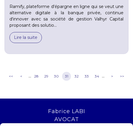
Ramify, plateforme d'épargne en ligne qui se veut une
alternative digitale à la banque privée, continue
d'innover avec sa société de gestion Valhyr Capital
proposant des solutio...
Lire la suite
...
...
<<
<
28
29
30
31
32
33
34
>
>>
Fabrice LABI
AVOCAT
16 rue Saint Jacques
13006 MARSEILLE