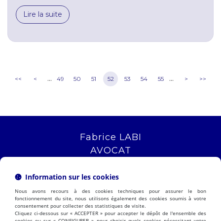
Lire la suite
...
...
<<
<
49
50
51
52
53
54
55
>
>>
Fabrice LABI
AVOCAT
16 rue Saint Jacques
13006 MARSEILLE
Information sur les cookies
Tél :
04 12 04 51 51
Nous avons recours à des cookies techniques pour assurer le bon
NOUS LOCALISER
fonctionnement du site, nous utilisons également des cookies soumis à votre
consentement pour collecter des statistiques de visite.
Cliquez ci-dessous sur « ACCEPTER » pour accepter le dépôt de l'ensemble des
cookies ou sur « CONFIGURER » pour choisir quels cookies nécessitant votre