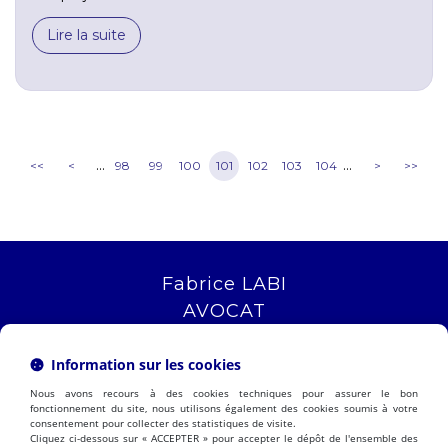
Lire la suite
...
...
<<
<
98
99
100
101
102
103
104
>
>>
Fabrice LABI
AVOCAT
16 rue Saint Jacques
13006 MARSEILLE
Information sur les cookies
Tél :
04 12 04 51 51
Nous avons recours à des cookies techniques pour assurer le bon
NOUS LOCALISER
fonctionnement du site, nous utilisons également des cookies soumis à votre
consentement pour collecter des statistiques de visite.
Cliquez ci-dessous sur « ACCEPTER » pour accepter le dépôt de l'ensemble des