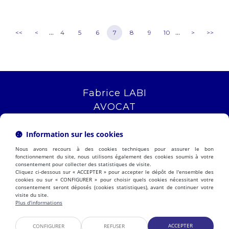
...
...
<<
<
4
5
6
7
8
9
10
>
>>
Fabrice LABI
AVOCAT
16 rue Saint Jacques
13006 MARSEILLE
Information sur les cookies
Tél :
04 12 04 51 51
Nous avons recours à des cookies techniques pour assurer le bon
NOUS LOCALISER
fonctionnement du site, nous utilisons également des cookies soumis à votre
consentement pour collecter des statistiques de visite.
Cliquez ci-dessous sur « ACCEPTER » pour accepter le dépôt de l'ensemble des
cookies ou sur « CONFIGURER » pour choisir quels cookies nécessitant votre
consentement seront déposés (cookies statistiques), avant de continuer votre
PRÉSENTATION
EXPERTISES
visite du site.
ACTUALITÉS
CONTACT
Plus d'informations
ESPACE CLIENT
HONORAIRES
PLAN DU SITE
MENTIONS LÉGALES
ACCEPTER
CONFIGURER
REFUSER