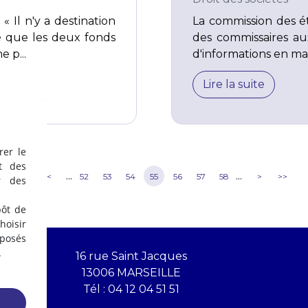
 « Il n'y a destination
La commission des é
é que les deux fonds
des commissaires a
 p...
d'informations en mat
Lire la suite
rer le
t des
...
...
<<
<
52
53
54
55
56
57
58
>
>>
r des
pôt de
oisir
éposés
.
16 rue Saint Jacques
13006 MARSEILLE
Tél :
04 12 04 51 51