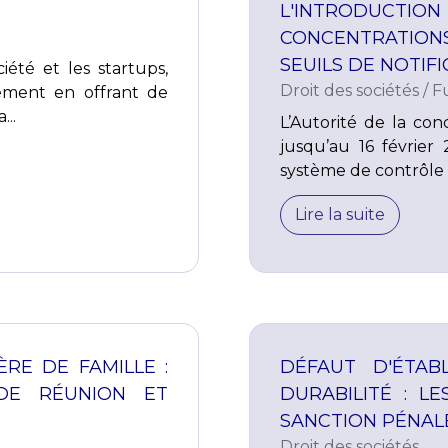
L'INTRODUCTIO
CONCENTRATION
SEUILS DE NOTIF
ciété et les startups,
Droit des sociétés
/
Fu
gement en offrant de
...
L’Autorité de la co
jusqu’au 16 février
système de contrôle d
Lire la suite
RE DE FAMILLE :
DÉFAUT D'ÉTAB
DE RÉUNION ET
DURABILITÉ : L
SANCTION PÉNAL
Droit des sociétés