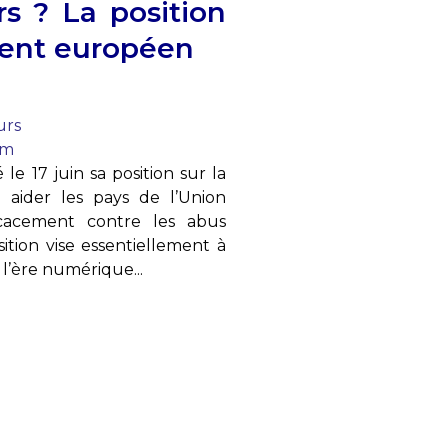
s ? La position
ment européen
urs
om
e 17 juin sa position sur la
à aider les pays de l’Union
cacement contre les abus
sition vise essentiellement à
 l’ère numérique...