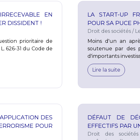
IRRECEVABLE EN
LA START-UP F
R DISSIDENT !
POUR SA PUCE PH
Droit des sociétés
/
L
estion prioritaire de
Moins d'un an après
e L. 626-31 du Code de
soutenue par des p
d'importants investiss
Lire la suite
APPLICATION DES
DÉFAUT DE DÉC
 TERRORISME POUR
EFFECTIFS PAR UN
Droit des sociétés