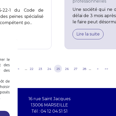
professionnelles
Une société qui ne dé
06-22-1 du Code de
délai de 3 mois apr
des peines spécialisé
le faire peut désormai
 compétent po...
Lire la suite
rer le
t des
...
...
<<
<
22
23
24
25
26
27
28
>
>>
r des
pôt de
oisir
éposés
.
16 rue Saint Jacques
13006 MARSEILLE
Tél :
04 12 04 51 51